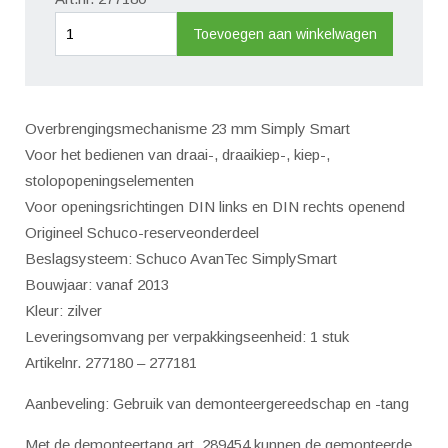
Slotkast
Toevoegen aan winkelwagen
RS
/
LS
Overbrengingsmechanisme 23 mm Simply Smart
Simply
Voor het bedienen van draai-, draaikiep-, kiep-,
Smart
stolopopeningselementen
(kammergetriebe)
Voor openingsrichtingen DIN links en DIN rechts openend
aantal
Origineel Schuco-reserveonderdeel
Beslagsysteem: Schuco AvanTec SimplySmart
Bouwjaar: vanaf 2013
Kleur: zilver
Leveringsomvang per verpakkingseenheid: 1 stuk
Artikelnr. 277180 – 277181
Aanbeveling: Gebruik van demonteergereedschap en -tang
Met de demonteertang art. 289454 kunnen de gemonteerde