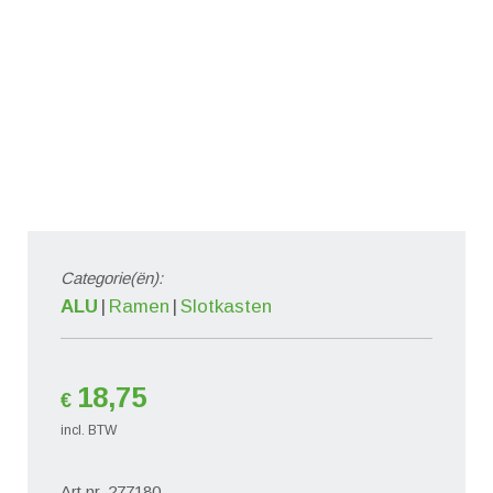
Categorie(ën):
ALU
Ramen
Slotkasten
18,75
€
incl. BTW
Art.nr. 277180