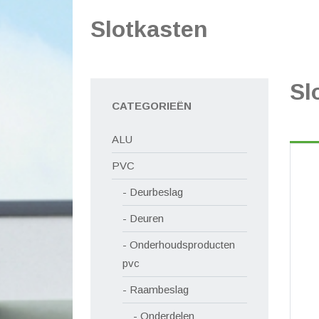
Slotkasten
Sl
CATEGORIEËN
ALU
PVC
Deurbeslag
Deuren
Onderhoudsproducten
pvc
Raambeslag
Onderdelen