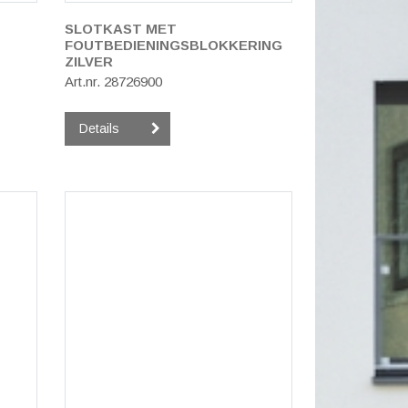
SLOTKAST MET
FOUTBEDIENINGSBLOKKERING
ZILVER
Art.nr. 28726900
Details