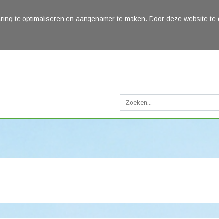
ring te optimaliseren en aangenamer te maken. Door deze website te 