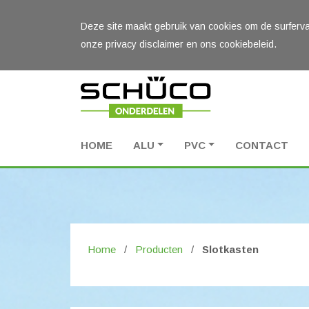
Deze site maakt gebruik van cookies om de surferva
onze privacy disclaimer en ons cookiebeleid.
HOME
ALU
PVC
CONTACT
Home
/
Producten
/
Slotkasten