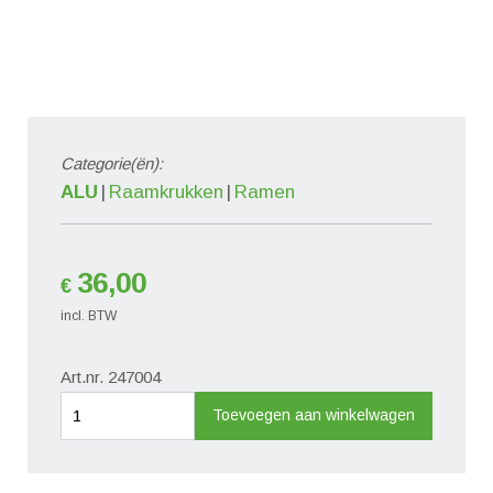
Categorie(ën):
ALU
Raamkrukken
Ramen
36,00
€
incl. BTW
Art.nr. 247004
Standaard
Toevoegen aan winkelwagen
design
raamgreep
Ral