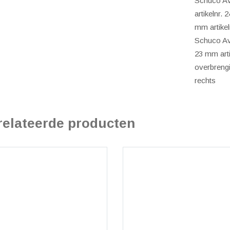
Schuco A
artikelnr.
mm artikel
Schuco A
23 mm arti
overbreng
rechts
relateerde producten