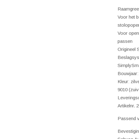
Ral
Raamgreep
9016
Voor het b
(verk
stolopope
aanta
Voor openi
passen
Origineel
Beslagsy
SimplySm
Bouwjaar:
Kleur: zil
9010 (zuiv
Leverings
Artikelnr.
Passend v
Bevestigin