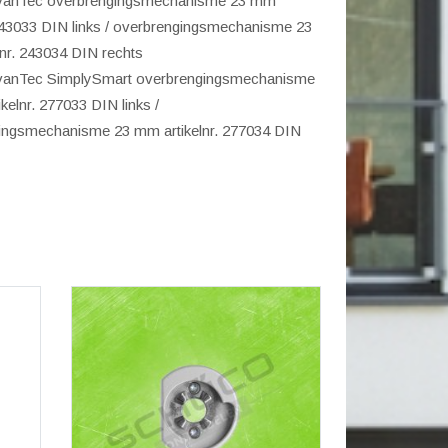
vanTec overbrengingsmechanisme 23 mm
 243033 DIN links / overbrengingsmechanisme 23
nr. 243034 DIN rechts
vanTec SimplySmart overbrengingsmechanisme
kelnr. 277033 DIN links /
ingsmechanisme 23 mm artikelnr. 277034 DIN