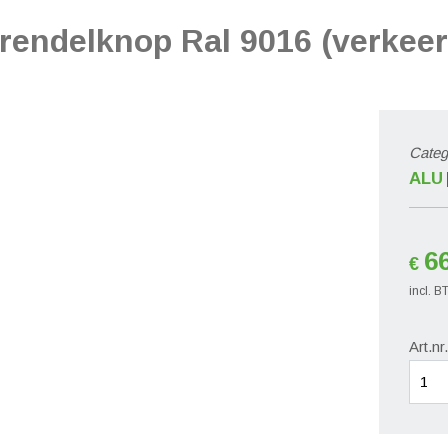
endelknop Ral 9016 (verkeer
Categ
ALU
6
€
incl. 
Art.nr
Raam
met
vergr