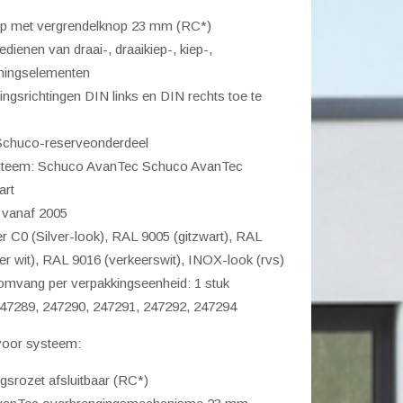
 met vergrendelknop 23 mm (RC*)
edienen van draai-, draaikiep-, kiep-,
eerswit)
ningselementen
l
ngsrichtingen DIN links en DIN rechts toe te
 Schuco-reserveonderdeel
steem: Schuco AvanTec Schuco AvanTec
art
 vanaf 2005
ver C0 (Silver-look), RAL 9005 (gitzwart), RAL
er wit), RAL 9016 (verkeerswit), INOX-look (rvs)
omvang per verpakkingseenheid: 1 stuk
 247289, 247290, 247291, 247292, 247294
oor systeem:
gsrozet afsluitbaar (RC*)