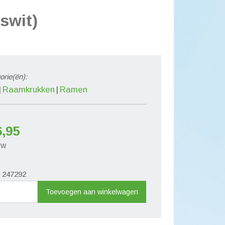
swit)
orie(ën):
Raamkrukken
Ramen
6,95
BTW
. 247292
greep
Toevoegen aan winkelwagen
endelknop