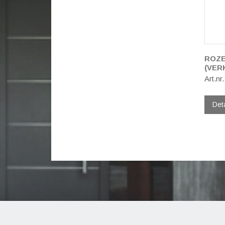
ROZE
(VER
Art.nr
Det