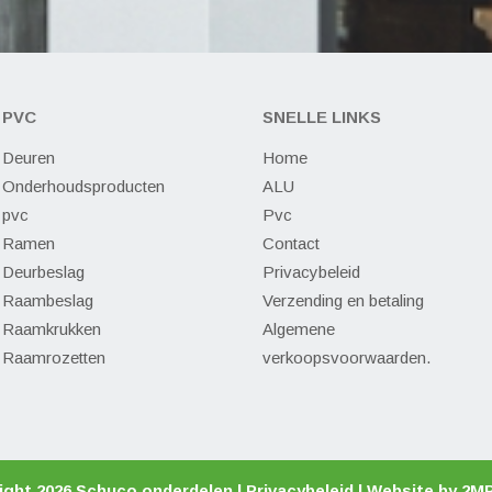
PVC
SNELLE LINKS
Deuren
Home
Onderhoudsproducten
ALU
pvc
Pvc
Ramen
Contact
Deurbeslag
Privacybeleid
Raambeslag
Verzending en betaling
Raamkrukken
Algemene
Raamrozetten
verkoopsvoorwaarden.
ight 2026 Schuco onderdelen |
Privacybeleid
| Website by
2M