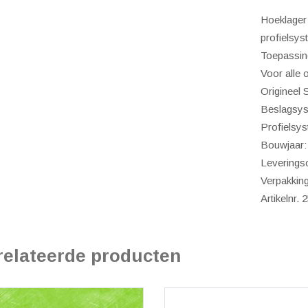
aanta
Hoeklager 
profielsy
Toepassin
Voor alle 
Origineel
Beslagsys
Profielsy
Bouwjaar:
Leverings
Verpakking
Artikelnr.
relateerde producten