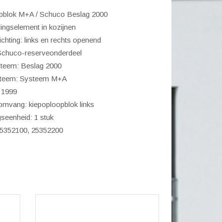
pblok M+A / Schuco Beslag 2000
ingselement in kozijnen
chting: links en rechts openend
 Schuco-reserveonderdeel
teem: Beslag 2000
steem: Systeem M+A
 1999
omvang: kiepoploopblok links
seenheid: 1 stuk
 25352100, 25352200