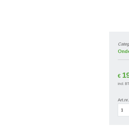
Categ
Ond
1
€
incl. 
Art.n
Kiepo
RS
aanta