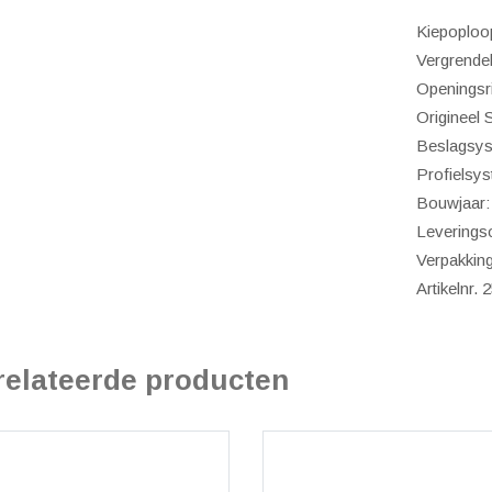
Kiepoploo
Vergrendel
Openingsri
Origineel
Beslagsys
Profielsy
Bouwjaar:
Leverings
Verpakking
Artikelnr.
relateerde producten