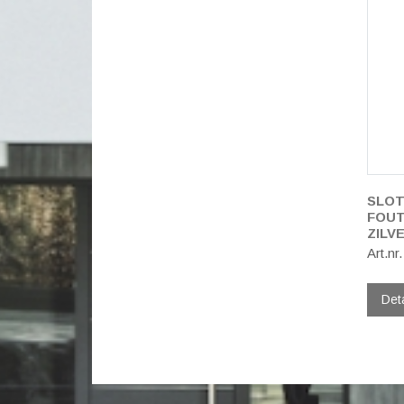
SLOT
FOUT
ZILV
Art.nr
Det