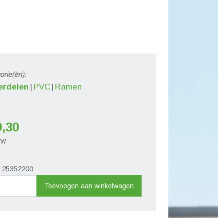
orie(ën):
erdelen
PVC
Ramen
9,30
BTW
r. 25352200
ploopblok
Toevoegen aan winkelwagen
l