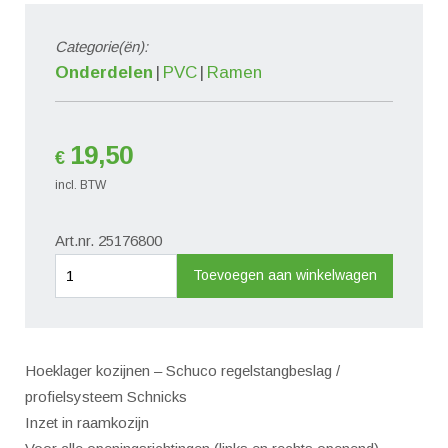
Categorie(ën):
Onderdelen
PVC
Ramen
19,50
€
incl. BTW
Art.nr. 25176800
Hoeklager
Toevoegen aan winkelwagen
kozijnen
RS
aantal
Hoeklager kozijnen – Schuco regelstangbeslag /
profielsysteem Schnicks
Inzet in raamkozijn