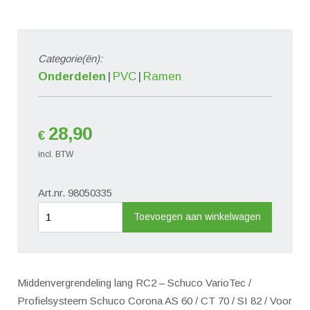
Categorie(ën):
Onderdelen
PVC
Ramen
28,90
€
incl. BTW
Art.nr. 98050335
Middenvergrendeling
Toevoegen aan winkelwagen
lang
RC2
aantal
Middenvergrendeling lang RC2 – Schuco VarioTec /
Profielsysteem Schuco Corona AS 60 / CT 70 / SI 82 / Voor