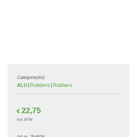
Categorie(ën):
ALU
Rubbers
Rubbers
22,75
€
incl. BTW
Art.nr. 284838