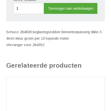
Beglazingsrubber
Toevoegen aan winkelwagen
binnen
3-
4mm
Schuco 284838 beglazingsrubber binnentoepassing dikte 3-
groen/10m
4mm kleur groen per 10 lopende meter
aantal
Vervanger voor 284352
Gerelateerde producten