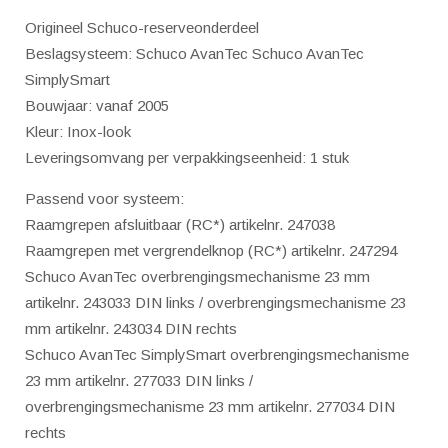
Inox-
Origineel Schuco-reserveonderdeel
Look
Beslagsysteem: Schuco AvanTec Schuco AvanTec
LS
SimplySmart
aantal
Bouwjaar: vanaf 2005
Kleur: Inox-look
Leveringsomvang per verpakkingseenheid: 1 stuk
Passend voor systeem:
Raamgrepen afsluitbaar (RC*) artikelnr. 247038
Raamgrepen met vergrendelknop (RC*) artikelnr. 247294
Schuco AvanTec overbrengingsmechanisme 23 mm
artikelnr. 243033 DIN links / overbrengingsmechanisme 23
mm artikelnr. 243034 DIN rechts
Schuco AvanTec SimplySmart overbrengingsmechanisme
23 mm artikelnr. 277033 DIN links /
overbrengingsmechanisme 23 mm artikelnr. 277034 DIN
rechts