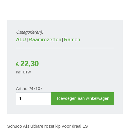
Categorie(ën):
ALU
Raamrozetten
Ramen
22,30
€
incl. BTW
Art.nr. 247107
Rozet
Toevoegen aan winkelwagen
afsluitbaar
Kip
voor
Schuco Afsluitbare rozet kip voor draai LS
Draai