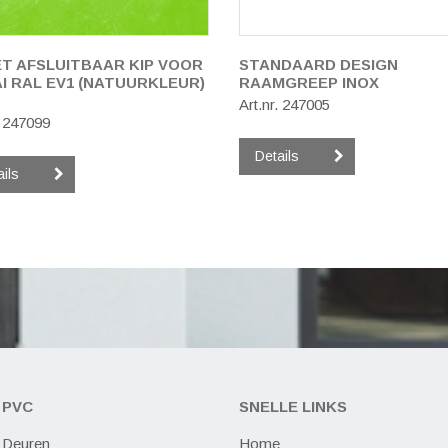
T AFSLUITBAAR KIP VOOR
STANDAARD DESIGN
I RAL EV1 (NATUURKLEUR)
RAAMGREEP INOX
Art.nr. 247005
. 247099
Details
ails
PVC
SNELLE LINKS
Deuren
Home