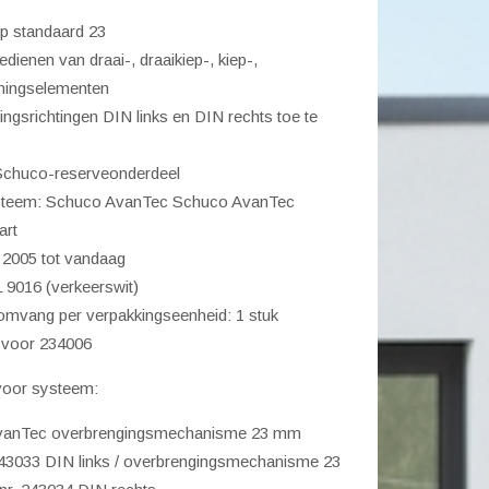
 standaard 23
edienen van draai-, draaikiep-, kiep-,
ningselementen
l
ngsrichtingen DIN links en DIN rechts toe te
 Schuco-reserveonderdeel
steem: Schuco AvanTec Schuco AvanTec
art
 2005 tot vandaag
 9016 (verkeerswit)
omvang per verpakkingseenheid: 1 stuk
f voor 234006
oor systeem:
vanTec overbrengingsmechanisme 23 mm
 243033 DIN links / overbrengingsmechanisme 23