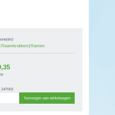
orie(ën):
Raamkrukken
Ramen
9,35
BTW
. 247003
aard
Toevoegen aan winkelwagen
n
greep