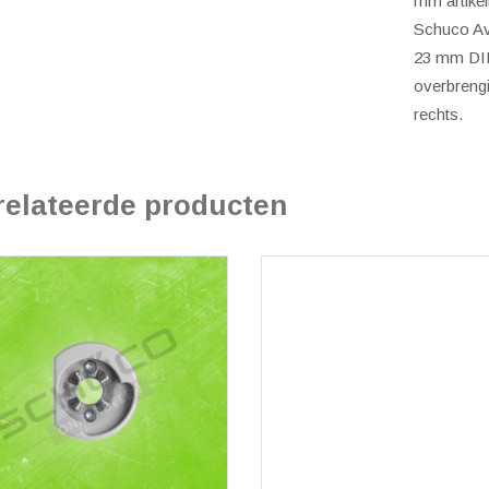
mm artikel
Schuco A
23 mm DIN 
overbreng
rechts.
relateerde producten