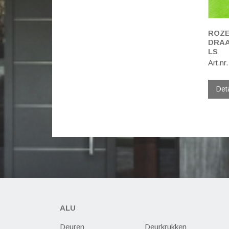
ROZE
DRAA
LS
Art.nr
Det
ALU
Deuren
Deurkrukken