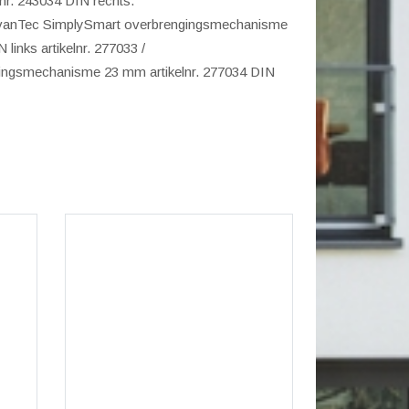
nr. 243034 DIN rechts.
vanTec SimplySmart overbrengingsmechanisme
links artikelnr. 277033 /
ingsmechanisme 23 mm artikelnr. 277034 DIN