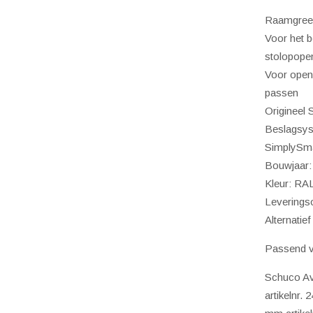
Ral
Raamgreep
9010
Voor het b
(wit)
stolopope
aanta
Voor openi
passen
Origineel
Beslagsy
SimplySm
Bouwjaar:
Kleur: RAL
Leverings
Alternatie
Passend v
Schuco A
artikelnr.