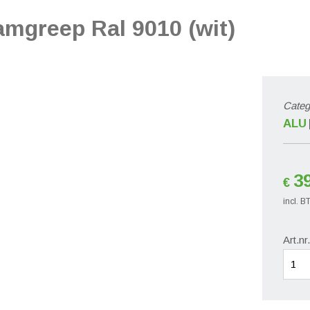
amgreep Ral 9010 (wit)
Categ
ALU
3
€
incl. 
Art.nr
Stand
desig
raam