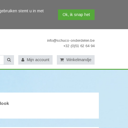
gebruiken stemt u in met
Ok, ik snap het
info@schuco-onderdelen.be
+32 (0)51 62 64 94
Mijn account
Winkelmandje
-look