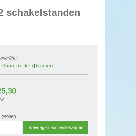
 2 schakelstanden
orie(ën):
Raamkrukken
Ramen
25,30
BTW
. 269660
active
Toevoegen aan winkelwagen
acteriele