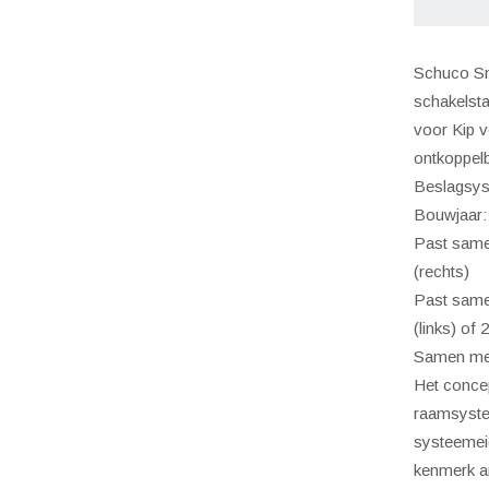
afslui
raam
Schuco Sm
2
schakelst
schak
voor Kip 
inox-
ontkoppel
look
Beslagsys
aanta
Bouwjaar:
Past same
(rechts)
Past same
(links) of
Samen met
Het conce
raamsyste
systeemei
kenmerk ant