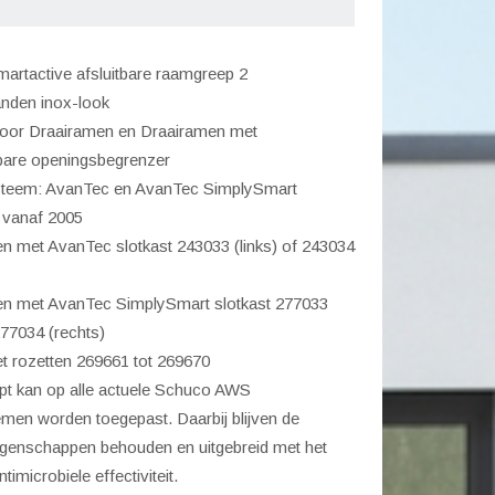
tbare
greep
artactive afsluitbare raamgreep 2
anden inox-look
elstanden
voor Draairamen en Draairamen met
bare openingsbegrenzer
teem: AvanTec en AvanTec SimplySmart
l
 vanaf 2005
n met AvanTec slotkast 243033 (links) of 243034
n met AvanTec SimplySmart slotkast 277033
 277034 (rechts)
 rozetten 269661 tot 269670
pt kan op alle actuele Schuco AWS
men worden toegepast. Daarbij blijven de
genschappen behouden en uitgebreid met het
imicrobiele effectiviteit.