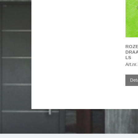
ROZE
DRAA
LS
Art.nr
Det