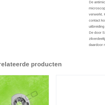
De antimic
microscopi
verwerkt. 
contact ko
uitbreiding
De door S
zilverdeel
daardoor n
relateerde producten