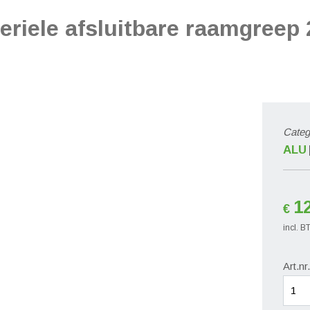
eriele afsluitbare raamgreep
Categ
ALU
1
€
incl. 
Art.nr
Smart
antib