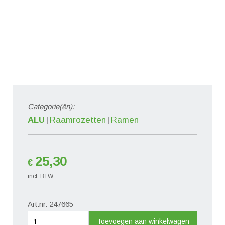
Categorie(ën):
ALU
Raamrozetten
Ramen
25,30
€
incl. BTW
Art.nr. 247665
Rozet
Toevoegen aan winkelwagen