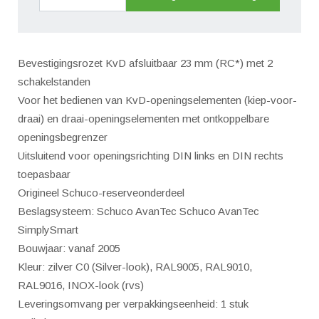
afsluitbaar
Kip
voor
Bevestigingsrozet KvD afsluitbaar 23 mm (RC*) met 2
Draai
schakelstanden
2
Voor het bedienen van KvD-openingselementen (kiep-voor-
schakelstanden
draai) en draai-openingselementen met ontkoppelbare
Ral
openingsbegrenzer
9010
Uitsluitend voor openingsrichting DIN links en DIN rechts
(zuiver
toepasbaar
wit)
Origineel Schuco-reserveonderdeel
LS
Beslagsysteem: Schuco AvanTec Schuco AvanTec
aantal
SimplySmart
Bouwjaar: vanaf 2005
Kleur: zilver C0 (Silver-look), RAL9005, RAL9010,
RAL9016, INOX-look (rvs)
Leveringsomvang per verpakkingseenheid: 1 stuk