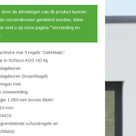
l
: door de afmetingen van dit product kunnen
nde verzendkosten gerekend worden. Meer
ie vind u op onze pagina "Verzending en
.
chtslot met 5 regels “SafeMatic”
r in Schüco ADS HD bij:
slagdeuren
slagdeuren (loopvleugel)
eringen met:
 1 omwenteling
gte 1.050 mm boven BkAV
 10 mm
, INOX
rgrendelende schootregels en
ofdslot)