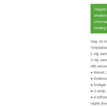
aanta
Opgelet
afwijke
informat
betaling"
Dag- en na
Toepasbaa
1-vlg. aan
2-vlg. aan
Alle uitvo
● Wissel,
● Krukhoo
● Krukgat
● U-stolp
● 4 zelfve
regels (ho