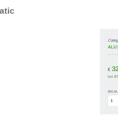
atic
Categ
ALU
3
€
incl. 
Art.nr
meerp
safe
matic