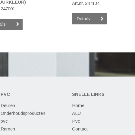
UURKLEUR)
Art.nr. 247134
. 247001
Details
ails
PVC
SNELLE LINKS
Deuren
Home
Onderhoudsproducten
ALU
pvc
Pvc
Ramen
Contact