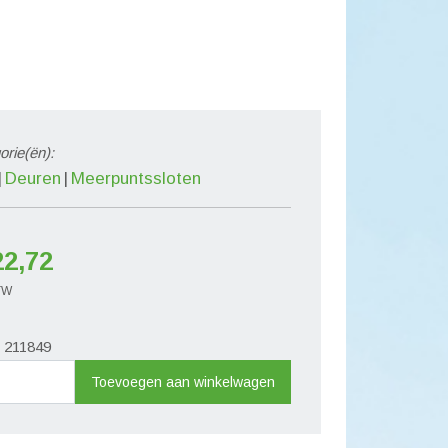
orie(ën):
Deuren
Meerpuntssloten
22,72
BTW
. 211849
untslot
Toevoegen aan winkelwagen