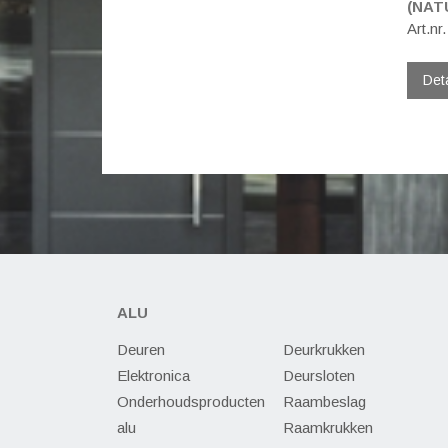
(NAT
Art.nr
Det
ALU
Deuren
Deurkrukken
Elektronica
Deursloten
Onderhoudsproducten
Raambeslag
alu
Raamkrukken