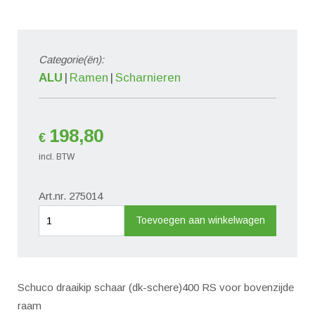
Categorie(ën):
ALU
Ramen
Scharnieren
198,80
€
incl. BTW
Art.nr. 275014
Draaikip
Toevoegen aan winkelwagen
schaar
(dk-
schere)
Schuco draaikip schaar (dk-schere)400 RS voor bovenzijde
400
raam
RS