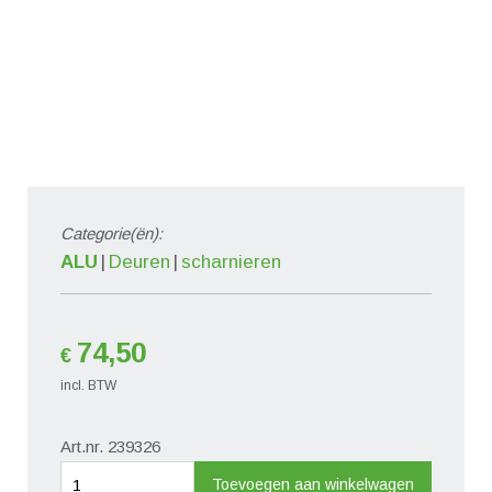
Categorie(ën):
ALU
Deuren
scharnieren
74,50
€
incl. BTW
Art.nr. 239326
Deurband-
Toevoegen aan winkelwagen