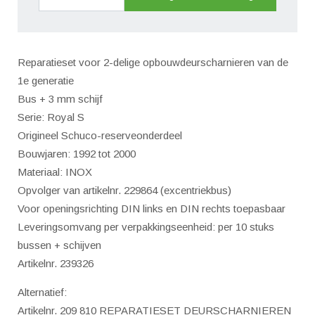
reparatieset
voor
2
Reparatieset voor 2-delige opbouwdeurscharnieren van de
delige
1e generatie
opbouwdeurscharnieren
Bus + 3 mm schijf
(turband
Serie: Royal S
reparaturset)
Origineel Schuco-reserveonderdeel
aantal
Bouwjaren: 1992 tot 2000
Materiaal: INOX
Opvolger van artikelnr. 229864 (excentriekbus)
Voor openingsrichting DIN links en DIN rechts toepasbaar
Leveringsomvang per verpakkingseenheid: per 10 stuks
bussen + schijven
Artikelnr. 239326
Alternatief:
Artikelnr. 209 810 REPARATIESET DEURSCHARNIEREN