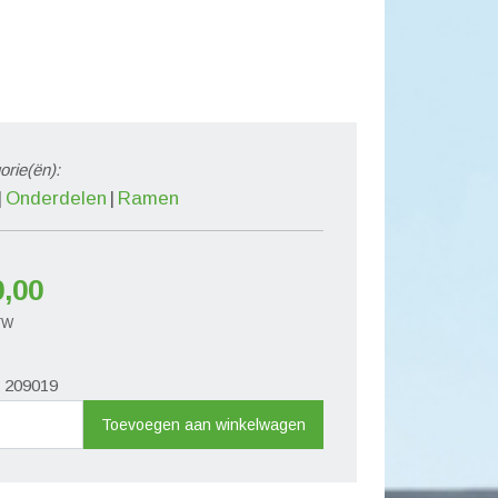
orie(ën):
Onderdelen
Ramen
0,00
BTW
. 209019
antrekgreep
Toevoegen aan winkelwagen