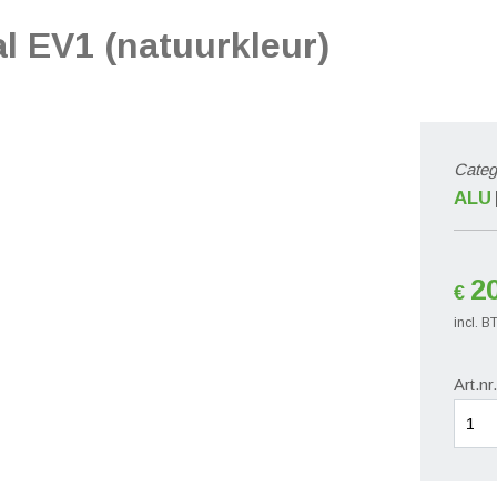
l EV1 (natuurkleur)
Categ
ALU
2
€
incl. 
Art.nr
Deura
Ral
EV1