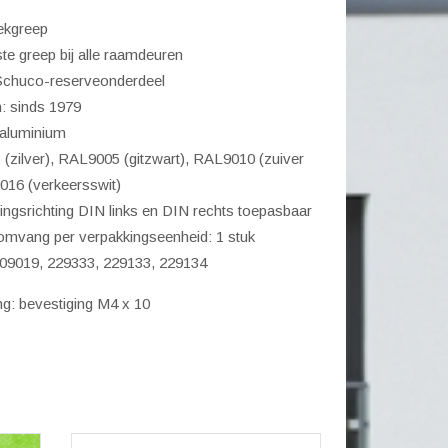
urkleur)
ekgreep
l
ste greep bij alle raamdeuren
 Schuco-reserveonderdeel
: sinds 1979
 aluminium
 (zilver), RAL9005 (gitzwart), RAL9010 (zuiver
016 (verkeersswit)
ngsrichting DIN links en DIN rechts toepasbaar
omvang per verpakkingseenheid: 1 stuk
 209019, 229333, 229133, 229134
g: bevestiging M4 x 10