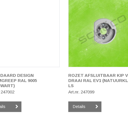
DAARD DESIGN
ROZET AFSLUITBAAR KIP 
GREEP RAL 9005
DRAAI RAL EV1 (NATUURK
ZWART)
LS
. 247002
Art.nr. 247099
ails
Details