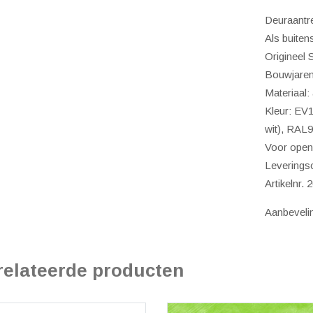
(natu
Deuraantr
aanta
Als buiten
Origineel
Bouwjaren
Materiaal:
Kleur: EV1
wit), RAL9
Voor openi
Leverings
Artikelnr.
Aanbevelin
relateerde producten