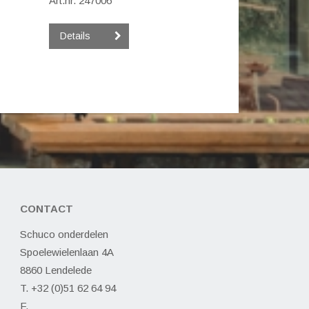
Art.nr. 247006
Details
CONTACT
Schuco onderdelen
Spoelewielenlaan 4A
8860 Lendelede
T. +32 (0)51 62 64 94
F.