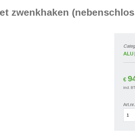
met zwenkhaken (nebenschlos
Categ
ALU
9
€
incl. 
Art.nr
Dag/n
met
zwenk