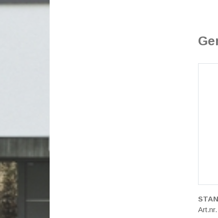
Ge
STA
Art.nr