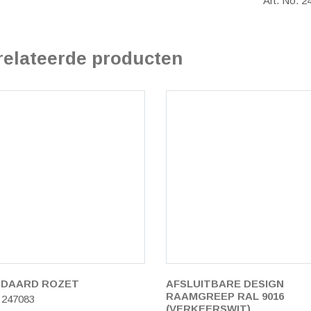
Art. No. 2
relateerde producten
NDAARD ROZET
AFSLUITBARE DESIGN
RAAMGREEP RAL 9016
. 247083
(VERKEERSWIT)