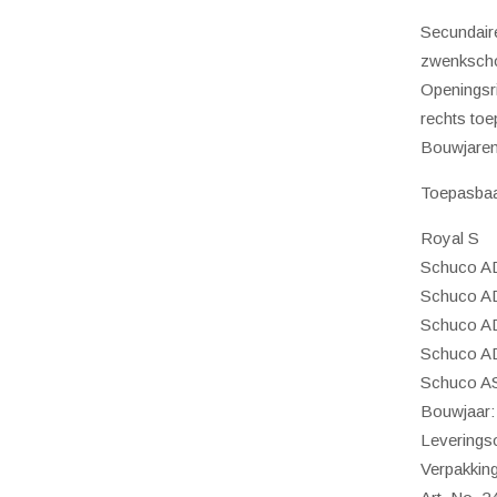
(nebe
Secundaire
aanta
zwenkscho
Openingsri
rechts to
Bouwjaren
Toepasbaa
Royal S
Schuco A
Schuco A
Schuco A
Schuco A
Schuco A
Bouwjaar:
Leveringso
Verpakking