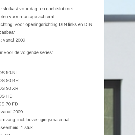
nschlosskasten)
 slotkast voor dag- en nachtslot met
l
ten voor montage achteraf
chting: voor openingsrichting DIN links en DIN
epasbaar
: vanaf 2009
r voor de volgende series:
DS 50.NI
DS 90 BR
DS 90 XR
DS HD
SS 70 FD
 vanaf 2009
mvang: incl. bevestigingsmateriaal
seenheid: 1 stuk