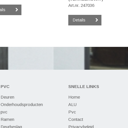
Art.nr. 247036
ails
Details
PVC
SNELLE LINKS
Deuren
Home
Onderhoudsproducten
ALU
pvc
Pvc
Ramen
Contact
Deurbeslag
Privacybeleid