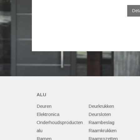
Det
ALU
Deuren
Deurkrukken
Elektronica
Deursloten
Onderhoudsproducten
Raambeslag
alu
Raamkrukken
Ramen
Raamrozetten