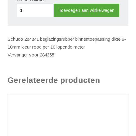
Beglazingsrubber
Toevoegen aan winkelwagen
binnen
9-
10mm
Schuco 284841 beglazingsrubber binnentoepassing dikte 9-
rood/10m
10mm kleur rood per 10 lopende meter
aantal
Vervanger voor 284355
Gerelateerde producten