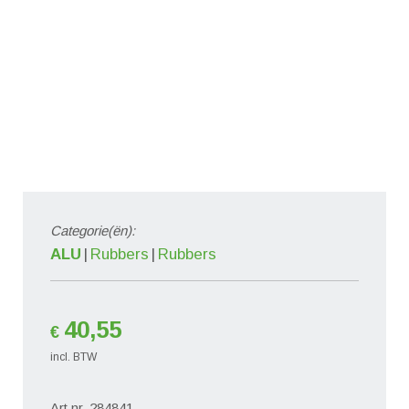
Categorie(ën):
ALU
Rubbers
Rubbers
40,55
€
incl. BTW
Art.nr. 284841