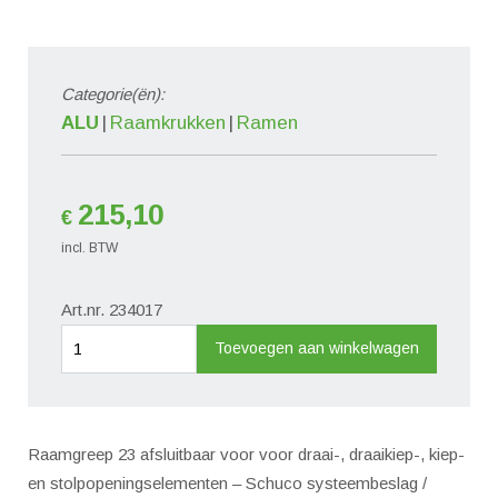
Categorie(ën):
ALU
Raamkrukken
Ramen
215,10
€
incl. BTW
Art.nr. 234017
Afsluitbare
Toevoegen aan winkelwagen
raamgreep
Ral
9016
Raamgreep 23 afsluitbaar voor voor draai-, draaikiep-, kiep-
(verkeerswit)
en stolpopeningselementen – Schuco systeembeslag /
aantal