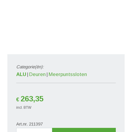
Categorie(ën):
ALU
Deuren
Meerpuntssloten
263,35
€
incl. BTW
Art.nr. 211397
3-