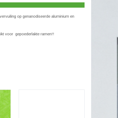
odiseerde
nium
 vervuiling op genanodiseerde aluminium en
n
n
ikt voor gepoederlakte ramen!!