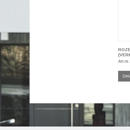
ROZE
(VER
Art.nr
Det