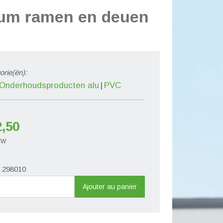
ium ramen en deuen
orie(ën):
Onderhoudsproducten alu
PVC
2,50
BTW
. 298010
ité
Ajouter au panier
houdsproduct