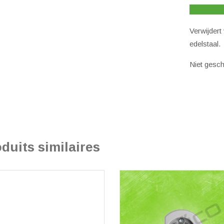
genan
alumi
Verwijdert
rame
edelstaal.
en
deue
Niet gesch
duits similaires