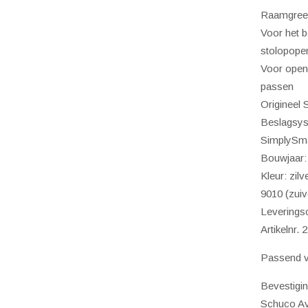
Raamgreep
vergr
Voor het b
Ral
stolopope
9010
Voor openi
(zuive
passen
wit)
Origineel
Beslagsy
SimplySm
Bouwjaar:
Kleur: zil
9010 (zuiv
Leverings
Artikelnr.
Passend v
Bevestigin
Schuco A