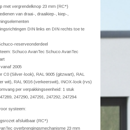
 met vergrendelknop 23 mm (RC*)
endelknop
edienen van draai-, draaikiep-, kiep-,
ningselementen
ngsrichtingen DIN links en DIN rechts toe te
r
 Schuco-reserveonderdeel
steem: Schuco AvanTec Schuco AvanTec
art
 vanaf 2005
ver C0 (Silver-look), RAL 9005 (gitzwart), RAL
er wit), RAL 9016 (verkeerswit), INOX-look (rvs)
omvang per verpakkingseenheid: 1 stuk
 247289, 247290, 247291, 247292, 247294
oor systeem:
gsrozet afsluitbaar (RC*)
vanTec overbrengingsmechanisme 23 mm