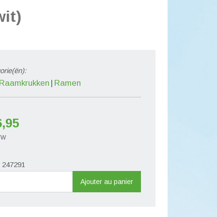
it)
orie(ën):
Raamkrukken
Ramen
6,95
BTW
. 247291
ité
Ajouter au panier
greep