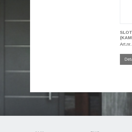
SLOT
(KAM
Art.nr
Det