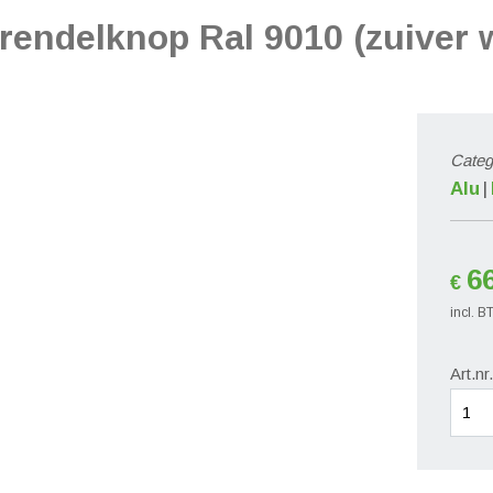
endelknop Ral 9010 (zuiver w
Categ
Alu
6
€
incl. 
Art.nr
quant
de
Raam
met